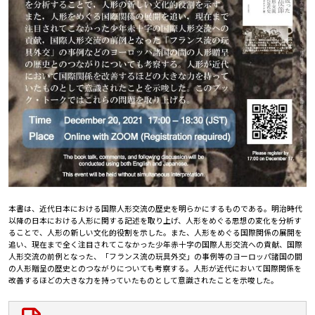
本書は、近代日本における国際人形交流の歴史を明らかにするものである。明治時代
以降の日本における人形に関する記述を取り上げ、人形をめぐる思想の変化を分析す
ることで、人形の新しい文化的役割を示した。また、人形をめぐる国際関係の展開を
追い、現在まで全く注目されてこなかった少年赤十字の国際人形交流への貢献、国際
人形交流の前例となった、「フランス流の玩具外交」の事例等のヨーロッパ諸国の間
の人形贈呈の歴史とのつながりについても考察する。人形が近代において国際関係を
改善するほどの大きな力を持っていたものとして意識されたことを示唆した。