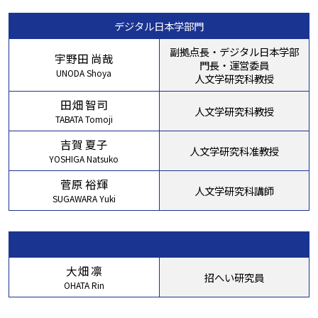
デジタル日本学部門
副拠点長・デジタル日本学部
宇野田 尚哉
門長・運営委員
UNODA Shoya
人文学研究科教授
田畑 智司
人文学研究科教授
TABATA Tomoji
吉賀 夏子
人文学研究科准教授
YOSHIGA Natsuko
菅原 裕輝
人文学研究科講師
SUGAWARA Yuki
大畑 凛
招へい研究員
OHATA Rin