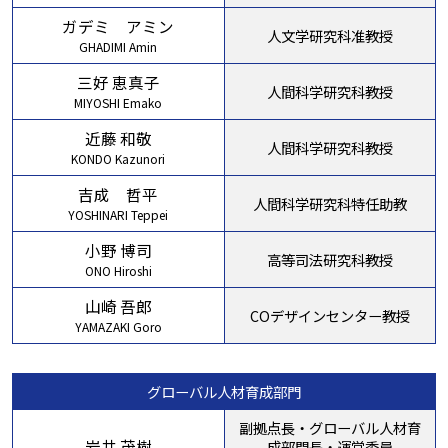
ガデミ アミン
人文学研究科准教授
GHADIMI Amin
三好 恵真子
人間科学研究科教授
MIYOSHI Emako
近藤 和敬
人間科学研究科教授
KONDO Kazunori
吉成 哲平
人間科学研究科特任助教
YOSHINARI Teppei
小野 博司
高等司法研究科教授
ONO Hiroshi
山崎 吾郎
COデザインセンター教授
YAMAZAKI Goro
グローバル人材育成部門
副拠点長・グローバル人材育
岩井 茂樹
成部門長・運営委員