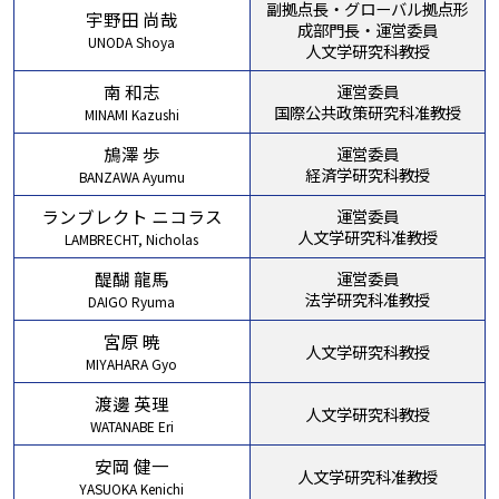
副拠点長・グローバル拠点形
宇野田 尚哉
成部門長・運営委員
UNODA Shoya
人文学研究科教授
南 和志
運営委員
国際公共政策研究科准教授
MINAMI Kazushi
鴋澤 歩
運営委員
経済学研究科教授
BANZAWA Ayumu
ランブレクト ニコラス
運営委員
人文学研究科准教授
LAMBRECHT, Nicholas
醍醐 龍馬
運営委員
法学研究科准教授
DAIGO Ryuma
宮原 暁
人文学研究科教授
MIYAHARA Gyo
渡邊 英理
人文学研究科教授
WATANABE Eri
安岡 健一
人文学研究科准教授
YASUOKA Kenichi