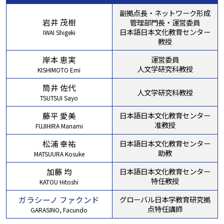
副拠点長・ネットワーク形成
岩井 茂樹
管理部門長・運営委員
日本語日本文化教育センター
IWAI Shigeki
教授
岸本 恵実
運営委員
人文学研究科教授
KISHIMOTO Emi
筒井 佐代
人文学研究科教授
TSUTSUI Sayo
藤平 愛美
日本語日本文化教育センター
准教授
FUJIHIRA Manami
松浦 幸祐
日本語日本文化教育センター
助教
MATSUURA Kosuke
加藤 均
日本語日本文化教育センター
特任教授
KATOU Hitoshi
ガラシーノ ファクンド
グローバル日本学教育研究拠
点特任講師
GARASINO, Facundo